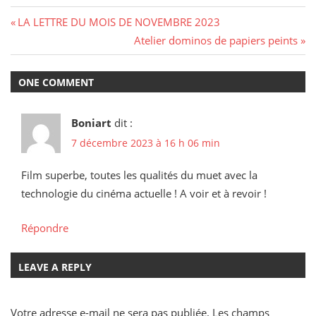
Navigation
Previous
LA LETTRE DU MOIS DE NOVEMBRE 2023
Post:
Next
Atelier dominos de papiers peints
de
Post:
l’article
ONE COMMENT
Boniart
dit :
7 décembre 2023 à 16 h 06 min
Film superbe, toutes les qualités du muet avec la
technologie du cinéma actuelle ! A voir et à revoir !
Répondre
LEAVE A REPLY
Votre adresse e-mail ne sera pas publiée.
Les champs