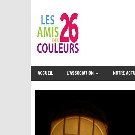
Skip
to
Les
content
Amis
des
26
Une
Couleurs…
belle
ACCUEIL
L’ASSOCIATION
NOTRE ACTU
aventure
à
partager
!