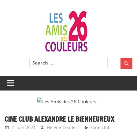
Skip
Les
to
content
Amis
des
26
Une
Couleurs
belle
aventure
à
Menu
partager
!
CINE CLUB ALEXANDRE LE BIENHEUREUX
21 juin 2024
Hélène Couderc
Ciné-club