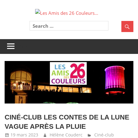
Skip
to
Les
content
Une
Amis
belle
aventure
des
à
Menu
partager
26
!
Coule
CINÉ-CLUB LES CONTES DE LA LUNE
VAGUE APRÈS LA PLUIE
19 mars 2023
Hélène Couderc
Ciné-club