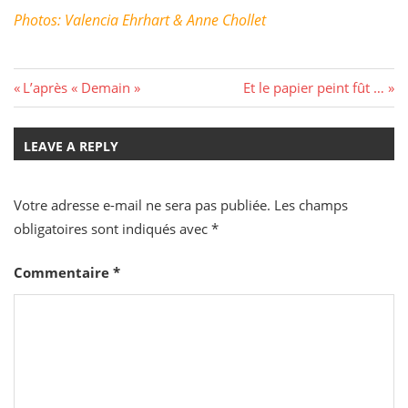
Photos: Valencia Ehrhart & Anne Chollet
Navigation
Previous
Next
L’après « Demain »
Et le papier peint fût …
Post:
Post:
de
LEAVE A REPLY
l’article
Votre adresse e-mail ne sera pas publiée.
Les champs
obligatoires sont indiqués avec
*
Commentaire
*