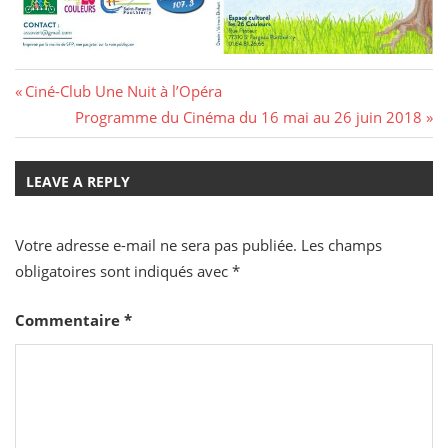
Navigation
Previous
Ciné-Club Une Nuit à l’Opéra
Post:
Next
Programme du Cinéma du 16 mai au 26 juin 2018
de
Post:
l’article
LEAVE A REPLY
Votre adresse e-mail ne sera pas publiée.
Les champs
obligatoires sont indiqués avec
*
Commentaire
*