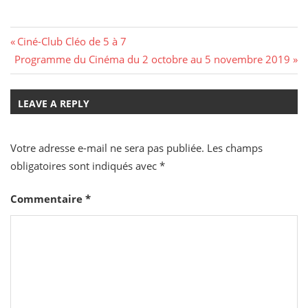
Navigation
Previous
Ciné-Club Cléo de 5 à 7
Next
Post:
Programme du Cinéma du 2 octobre au 5 novembre 2019
de
Post:
l’article
LEAVE A REPLY
Votre adresse e-mail ne sera pas publiée.
Les champs
obligatoires sont indiqués avec
*
Commentaire
*