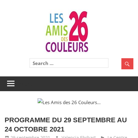
Skip
to
Les
content
Amis
des
26
Une
belle
Couleu
aventure
à
Menu
partager
!
PROGRAMME DU 29 SEPTEMBRE AU
24 OCTOBRE 2021
29 septembre 2021
Valencia Ehrhart
Le Centre