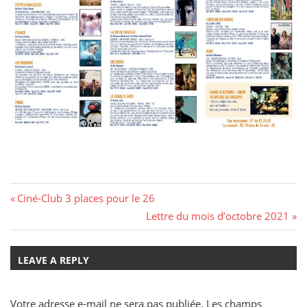
Navigation
Previous
Ciné-Club 3 places pour le 26
Post:
Next
Lettre du mois d’octobre 2021
de
Post:
l’article
LEAVE A REPLY
Votre adresse e-mail ne sera pas publiée.
Les champs