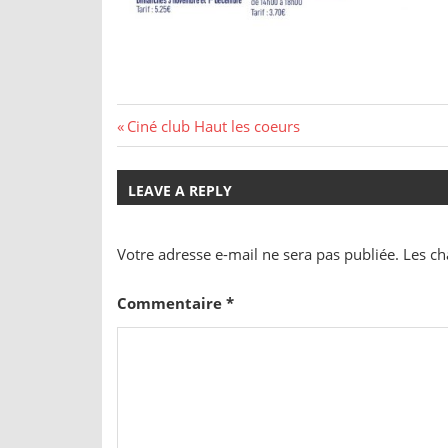
Navigation
Previous
Ciné club Haut les coeurs
Post:
de
LEAVE A REPLY
l’article
Votre adresse e-mail ne sera pas publiée.
Les ch
Commentaire
*