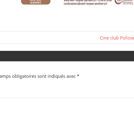
Next
Cine club Poliss
Post:
amps obligatoires sont indiqués avec
*