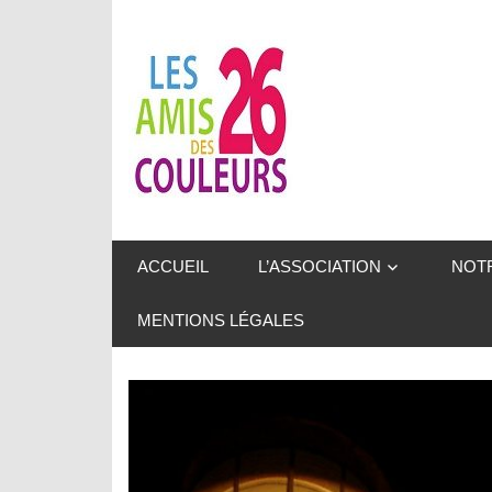
Skip
to
Les
content
Amis
des
26
Une
belle
Couleurs
ACCUEIL
L’ASSOCIATION
NOTR
aventure
à
MENTIONS LÉGALES
partager
!