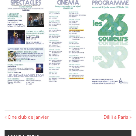
Navigation
Previous
Next
Cine club de janvier
Dilili à Paris
Post:
Post:
de