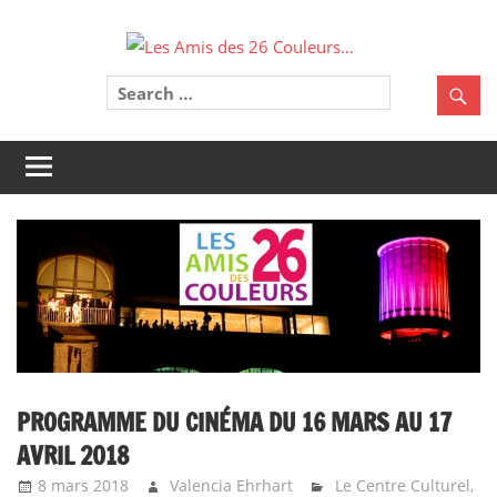
Skip
Les
to
content
Une
Amis
belle
aventure
des
à
Menu
26
partager
!
Couleu
PROGRAMME DU CINÉMA DU 16 MARS AU 17
AVRIL 2018
8 mars 2018
Valencia Ehrhart
Le Centre Culturel
,