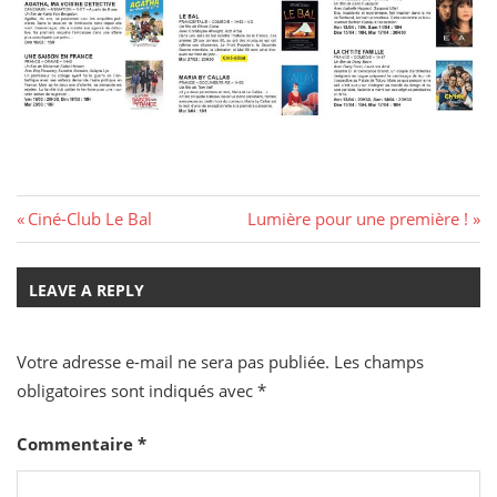
Navigation
Previous
Next
Ciné-Club Le Bal
Lumière pour une première !
Post:
Post:
de
LEAVE A REPLY
l’article
Votre adresse e-mail ne sera pas publiée.
Les champs
obligatoires sont indiqués avec
*
Commentaire
*