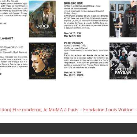
ition] Etre moderne, le MoMA à Paris – Fondation Louis Vuitton 