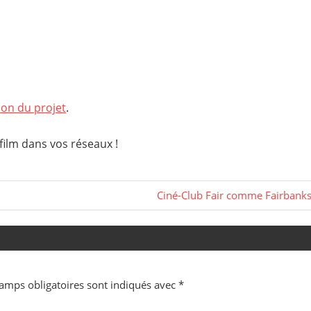
ion du projet
.
 film dans vos réseaux !
Next
Ciné-Club Fair comme Fairbank
Post:
amps obligatoires sont indiqués avec
*