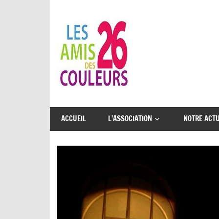
Skip
to
Les
content
Amis
des
26
Une
Couleurs…
belle
ACCUEIL
L’ASSOCIATION
NOTRE ACTU
aventure
à
partager
!