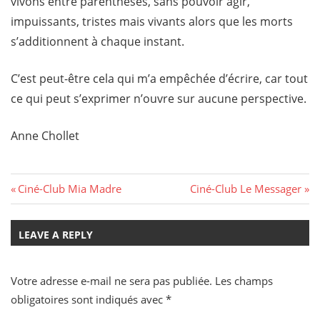
vivons entre parenthèses, sans pouvoir agir,
impuissants, tristes mais vivants alors que les morts
s’additionnent à chaque instant.
C’est peut-être cela qui m’a empêchée d’écrire, car tout
ce qui peut s’exprimer n’ouvre sur aucune perspective.
Anne Chollet
Navigation
Previous
Next
Ciné-Club Mia Madre
Ciné-Club Le Messager
Post:
Post:
de
LEAVE A REPLY
l’article
Votre adresse e-mail ne sera pas publiée.
Les champs
obligatoires sont indiqués avec
*