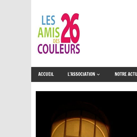
Skip
to
Les
content
Amis
des
26
Une
Couleurs…
belle
ACCUEIL
L’ASSOCIATION
NOTRE ACTU
aventure
à
partager
!